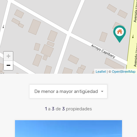
+
−
Leaflet
| ©
OpenStreetMap
De menor a mayor antigüedad
1
a
3
de
3
propiedades