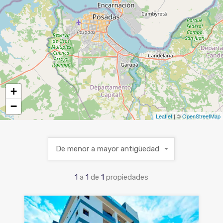
+
−
Leaflet
| ©
OpenStreetMap
De menor a mayor antigüedad
1
a
1
de
1
propiedades