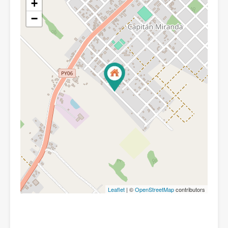
+
−
Leaflet
| ©
OpenStreetMap
contributors